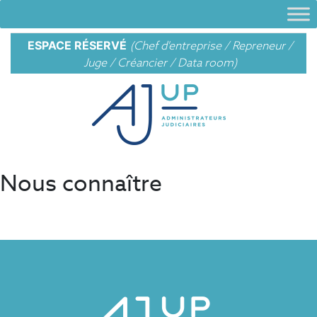
ESPACE RÉSERVÉ
(
Chef d'entreprise
/
Repreneur
/
Juge
/
Créancier
/
Data room)
Nous connaître